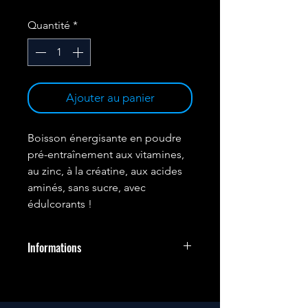
Quantité
*
Ajouter au panier
Boisson énergisante en poudre
pré-entraînement aux vitamines,
au zinc, à la créatine, aux acides
aminés, sans sucre, avec
édulcorants !
Informations
Contient 10 ingrédients actifs
Avec de la vitamine B6*
énergisante