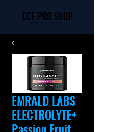
EMRALD LABS
ELECTROLYTE+
Passion Fruit