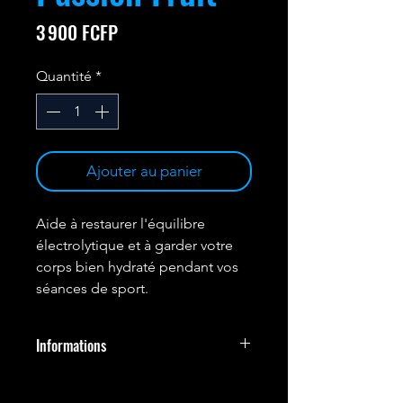
Prix
3 900 FCFP
Quantité
*
Ajouter au panier
Aide à restaurer l'équilibre
électrolytique et à garder votre
corps bien hydraté pendant vos
séances de sport.
Informations
EMRALD LABS ELECTROLYTES+ EST
UNE FORMULE DE RÉHYDRATATION