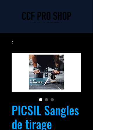
PICSIL Sangles
de tirage